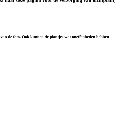
 Ga naar deze pagina voor de
verzorging van luchtplant
 van de foto. Ook kunnen de plantjes wat oneffenheden hebben