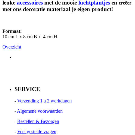
leuke
accessoires
met de mooie
luchtplantjes
en
creëer
met ons decoratie materiaal je eigen product!
Formaat:
10 cm L x 8 cm B x 4 cm H
Overzicht
SERVICE
-
Verzending 1 a 2 werkdagen
-
Algemene voorwaarden
-
Bestellen & Bezorgen
-
Veel gestelde vragen