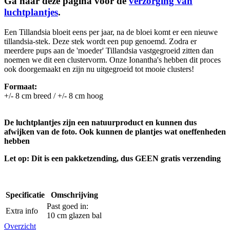
Ga naar deze pagina voor de
verzorging van
luchtplantjes
.
Een Tillandsia bloeit eens per jaar, na de bloei komt er een nieuwe
tillandsia-stek. Deze stek wordt een pup genoemd. Zodra er
meerdere pups aan de 'moeder' Tillandsia vastgegroeid zitten dan
noemen we dit een clustervorm. Onze Ionantha's hebben dit proces
ook doorgemaakt en zijn nu uitgegroeid tot mooie clusters!
Formaat:
+/- 8 cm breed / +/- 8 cm hoog
De luchtplantjes zijn een natuurproduct en kunnen dus
afwijken van de foto. Ook kunnen de plantjes wat oneffenheden
hebben
Let op: Dit is een pakketzending, dus GEEN gratis verzending
Specificatie
Omschrijving
Past goed in:
Extra info
10 cm glazen bal
Overzicht